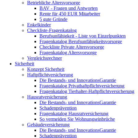
Betriebliche Altersvorsorge
BAV - Fragen und Antworten
Rente für 450 EUR Mitarbeiter
5 gute Gründe
Enkelkinder
Checkliste-Fragenkatalog
Berufsunfähigkeit - Liste von Einzelpunkten
Fragenkatalog Berufsunfähigkeitsvorsorge
Checkliste Private Altersvorsorge
Fragenkatalog Altersvorsorge
Vergleichsrechner
Sicherheit
Konzept Sicherheit
Haftpflichtversicherung
Die Bestands- und InnovationsGarantie
Fragenkatalog Privathaftpflichtversicherung
Fragenkatalog Tierhalter-Haftpflichtversicherung
Hausratversicherung
Die Bestands- und InnovationsGarantie
Schadenprävention
Fragenkatalog Hausratversicherung
So vermeiden Sie Wohnungseinbrüche
Gebäudeversicherung
Die Bestands- und InnovationsGarantie
Schadenprävention