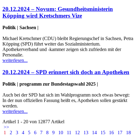
20.12.2024 – Novum: Gesundheitsministerin
Köpping wird Kretschmers Vize
Politik | Sachsen |
Michael Kretschmer (CDU) bleibt Regierungschef in Sachsen, Petra
Köpping (SPD) führt weiter das Sozialministerium.
Apothekerverband und -kammer zeigen sich zufrieden mit der
Personalie.
weiterlesen...
20.12.2024 – SPD erinnert sich doch an Apotheken
Politik | programm zur Bundestagswahl 2025 |
Auch bei der SPD hat sich im Wahlprogramm noch etwas bewegt:
In der nun offiziellen Fassung heißt es, Apotheken sollen gestärkt
werden.
weiterlesen...
Artikel 1 - 20 von 12877 Artikel
>>
1
2
3
4
5
6
7
8
9
10
11
12
13
14
15
16
17
18