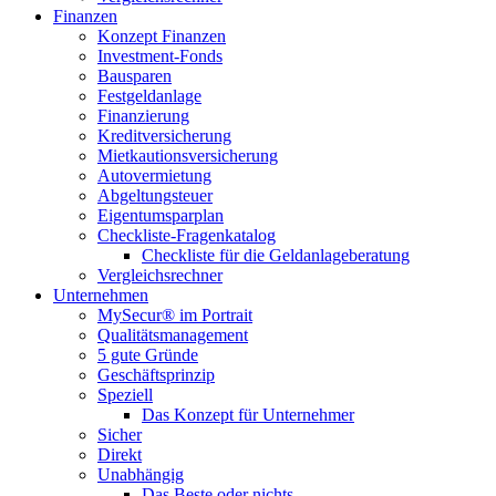
Finanzen
Konzept Finanzen
Investment-Fonds
Bausparen
Festgeldanlage
Finanzierung
Kreditversicherung
Mietkautionsversicherung
Autovermietung
Abgeltungsteuer
Eigentumsparplan
Checkliste-Fragenkatalog
Checkliste für die Geldanlageberatung
Vergleichsrechner
Unternehmen
MySecur® im Portrait
Qualitätsmanagement
5 gute Gründe
Geschäftsprinzip
Speziell
Das Konzept für Unternehmer
Sicher
Direkt
Unabhängig
Das Beste oder nichts