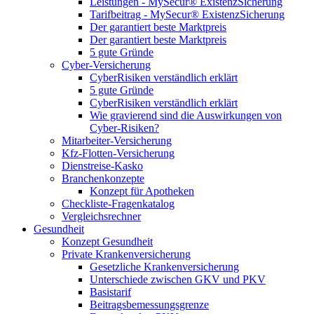
Leistungen - MySecur® ExistenzSicherung
Tarifbeitrag - MySecur® ExistenzSicherung
Der garantiert beste Marktpreis
Der garantiert beste Marktpreis
5 gute Gründe
Cyber-Versicherung
CyberRisiken verständlich erklärt
5 gute Gründe
CyberRisiken verständlich erklärt
Wie gravierend sind die Auswirkungen von
Cyber-Risiken?
Mitarbeiter-Versicherung
Kfz-Flotten-Versicherung
Dienstreise-Kasko
Branchenkonzepte
Konzept für Apotheken
Checkliste-Fragenkatalog
Vergleichsrechner
Gesundheit
Konzept Gesundheit
Private Krankenversicherung
Gesetzliche Krankenversicherung
Unterschiede zwischen GKV und PKV
Basistarif
Beitragsbemessungsgrenze