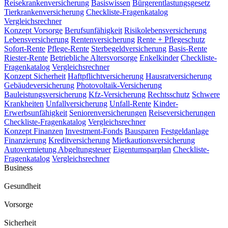
Reisekrankenversicherung
Basiswissen
Bürgerentlastungsgesetz
Tierkrankenversicherung
Checkliste-Fragenkatalog
Vergleichsrechner
Konzept Vorsorge
Berufsunfähigkeit
Risikolebensversicherung
Lebensversicherung
Rentenversicherung
Rente + Pflegeschutz
Sofort-Rente
Pflege-Rente
Sterbegeldversicherung
Basis-Rente
Riester-Rente
Betriebliche Altersvorsorge
Enkelkinder
Checkliste-
Fragenkatalog
Vergleichsrechner
Konzept Sicherheit
Haftpflichtversicherung
Hausratversicherung
Gebäudeversicherung
Photovoltaik-Versicherung
Bauleistungsversicherung
Kfz-Versicherung
Rechtsschutz
Schwere
Krankheiten
Unfallversicherung
Unfall-Rente
Kinder-
Erwerbsunfähigkeit
Seniorenversicherungen
Reiseversicherungen
Checkliste-Fragenkatalog
Vergleichsrechner
Konzept Finanzen
Investment-Fonds
Bausparen
Festgeldanlage
Finanzierung
Kreditversicherung
Mietkautionsversicherung
Autovermietung
Abgeltungsteuer
Eigentumsparplan
Checkliste-
Fragenkatalog
Vergleichsrechner
Business
Gesundheit
Vorsorge
Sicherheit