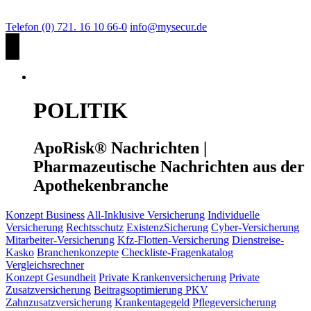
Telefon (0) 721. 16 10 66-0
info@mysecur.de
POLITIK
ApoRisk® Nachrichten |
Pharmazeutische Nachrichten aus der
Apothekenbranche
Konzept Business
All-Inklusive Versicherung
Individuelle
Versicherung
Rechtsschutz
ExistenzSicherung
Cyber-Versicherung
Mitarbeiter-Versicherung
Kfz-Flotten-Versicherung
Dienstreise-
Kasko
Branchenkonzepte
Checkliste-Fragenkatalog
Vergleichsrechner
Konzept Gesundheit
Private Krankenversicherung
Private
Zusatzversicherung
Beitragsoptimierung PKV
Zahnzusatzversicherung
Krankentagegeld
Pflegeversicherung