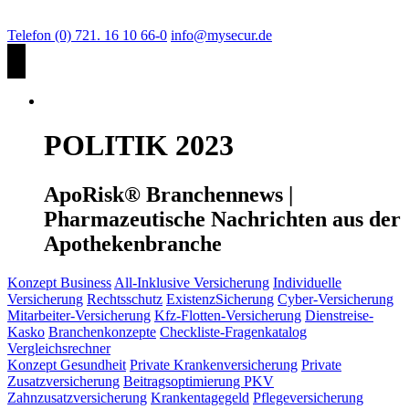
Telefon (0) 721. 16 10 66-0
info@mysecur.de
POLITIK 2023
ApoRisk® Branchennews |
Pharmazeutische Nachrichten aus der
Apothekenbranche
Konzept Business
All-Inklusive Versicherung
Individuelle
Versicherung
Rechtsschutz
ExistenzSicherung
Cyber-Versicherung
Mitarbeiter-Versicherung
Kfz-Flotten-Versicherung
Dienstreise-
Kasko
Branchenkonzepte
Checkliste-Fragenkatalog
Vergleichsrechner
Konzept Gesundheit
Private Krankenversicherung
Private
Zusatzversicherung
Beitragsoptimierung PKV
Zahnzusatzversicherung
Krankentagegeld
Pflegeversicherung