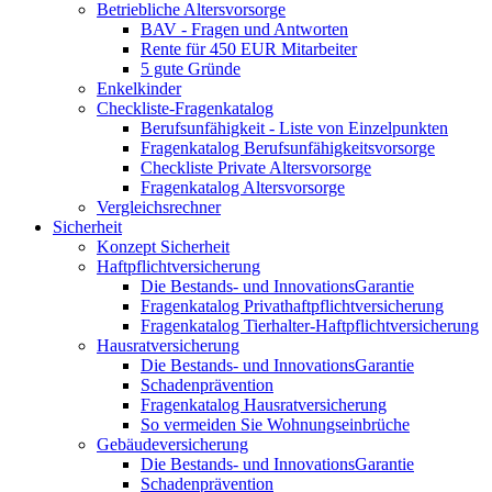
Betriebliche Altersvorsorge
BAV - Fragen und Antworten
Rente für 450 EUR Mitarbeiter
5 gute Gründe
Enkelkinder
Checkliste-Fragenkatalog
Berufsunfähigkeit - Liste von Einzelpunkten
Fragenkatalog Berufsunfähigkeitsvorsorge
Checkliste Private Altersvorsorge
Fragenkatalog Altersvorsorge
Vergleichsrechner
Sicherheit
Konzept Sicherheit
Haftpflichtversicherung
Die Bestands- und InnovationsGarantie
Fragenkatalog Privathaftpflichtversicherung
Fragenkatalog Tierhalter-Haftpflichtversicherung
Hausratversicherung
Die Bestands- und InnovationsGarantie
Schadenprävention
Fragenkatalog Hausratversicherung
So vermeiden Sie Wohnungseinbrüche
Gebäudeversicherung
Die Bestands- und InnovationsGarantie
Schadenprävention