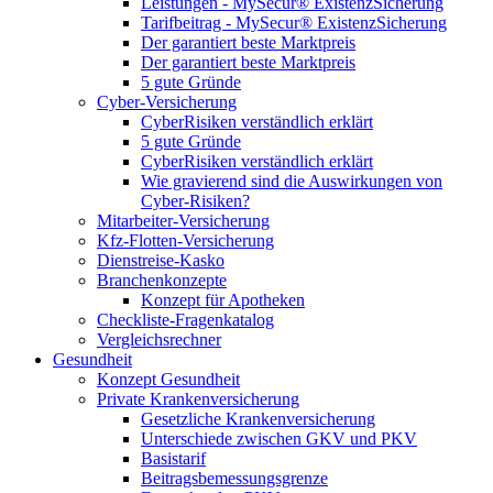
Leistungen - MySecur® ExistenzSicherung
Tarifbeitrag - MySecur® ExistenzSicherung
Der garantiert beste Marktpreis
Der garantiert beste Marktpreis
5 gute Gründe
Cyber-Versicherung
CyberRisiken verständlich erklärt
5 gute Gründe
CyberRisiken verständlich erklärt
Wie gravierend sind die Auswirkungen von
Cyber-Risiken?
Mitarbeiter-Versicherung
Kfz-Flotten-Versicherung
Dienstreise-Kasko
Branchenkonzepte
Konzept für Apotheken
Checkliste-Fragenkatalog
Vergleichsrechner
Gesundheit
Konzept Gesundheit
Private Krankenversicherung
Gesetzliche Krankenversicherung
Unterschiede zwischen GKV und PKV
Basistarif
Beitragsbemessungsgrenze