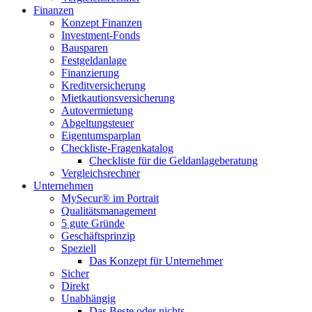
Finanzen
Konzept Finanzen
Investment-Fonds
Bausparen
Festgeldanlage
Finanzierung
Kreditversicherung
Mietkautionsversicherung
Autovermietung
Abgeltungsteuer
Eigentumsparplan
Checkliste-Fragenkatalog
Checkliste für die Geldanlageberatung
Vergleichsrechner
Unternehmen
MySecur® im Portrait
Qualitätsmanagement
5 gute Gründe
Geschäftsprinzip
Speziell
Das Konzept für Unternehmer
Sicher
Direkt
Unabhängig
Das Beste oder nichts