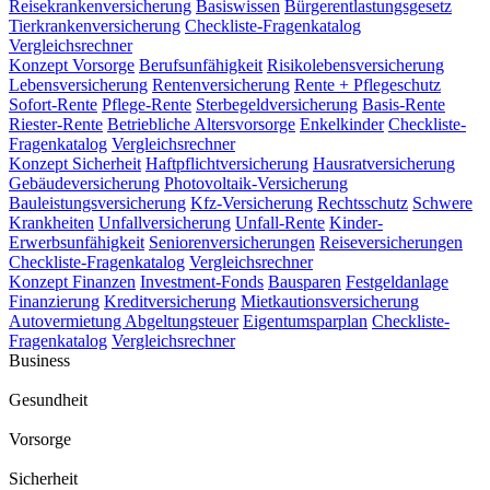
Reisekrankenversicherung
Basiswissen
Bürgerentlastungsgesetz
Tierkrankenversicherung
Checkliste-Fragenkatalog
Vergleichsrechner
Konzept Vorsorge
Berufsunfähigkeit
Risikolebensversicherung
Lebensversicherung
Rentenversicherung
Rente + Pflegeschutz
Sofort-Rente
Pflege-Rente
Sterbegeldversicherung
Basis-Rente
Riester-Rente
Betriebliche Altersvorsorge
Enkelkinder
Checkliste-
Fragenkatalog
Vergleichsrechner
Konzept Sicherheit
Haftpflichtversicherung
Hausratversicherung
Gebäudeversicherung
Photovoltaik-Versicherung
Bauleistungsversicherung
Kfz-Versicherung
Rechtsschutz
Schwere
Krankheiten
Unfallversicherung
Unfall-Rente
Kinder-
Erwerbsunfähigkeit
Seniorenversicherungen
Reiseversicherungen
Checkliste-Fragenkatalog
Vergleichsrechner
Konzept Finanzen
Investment-Fonds
Bausparen
Festgeldanlage
Finanzierung
Kreditversicherung
Mietkautionsversicherung
Autovermietung
Abgeltungsteuer
Eigentumsparplan
Checkliste-
Fragenkatalog
Vergleichsrechner
Business
Gesundheit
Vorsorge
Sicherheit