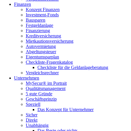
Finanzen
Konzept Finanzen
Investment-Fonds
Bausparen
Festgeldanlage
Finanzierung
Kreditversicherung
Mietkautionsversicherung
Autovermietung
Abgeltungsteuer
Eigentumsparplan
Checkliste-Fragenkatalog
Checkliste für die Geldanlageberatung
Vergleichsrechner
Unternehmen
MySecur® im Portrait
Qualitätsmanagement
5 gute Gründe
Geschäftsprinzip
Speziell
Das Konzept für Unternehmer
Sicher
Direkt
Unabhängig
Das Beste oder nichts