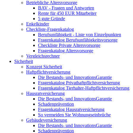
Betriebliche Altersvorsorge
BAV - Fragen und Antworten
Rente für 450 EUR Mitarbeiter
5 gute Gründe
Enkelkinder
Checkliste-Fragenkatalog
Berufsunfähigkeit - Liste von Einzelpunkten
Fragenkatalog Berufsunfähigkeitsvorsorge
Checkliste Private Altersvorsorge
Fragenkatalog Altersvorsorge
Vergleichsrechner
Sicherheit
Konzept Sicherheit
Haftpflichtversicherung
Die Bestands- und InnovationsGarantie
Fragenkatalog Privathaftpflichtversicherung
Fragenkatalog Tierhalter-Haftpflichtversicherung
Hausratversicherung
Die Bestands- und InnovationsGarantie
Schadenprävention
Fragenkatalog Hausratversicherung
So vermeiden Sie Wohnungseinbrüche
Gebäudeversicherung
Die Bestands- und InnovationsGarantie
Schadenprävention