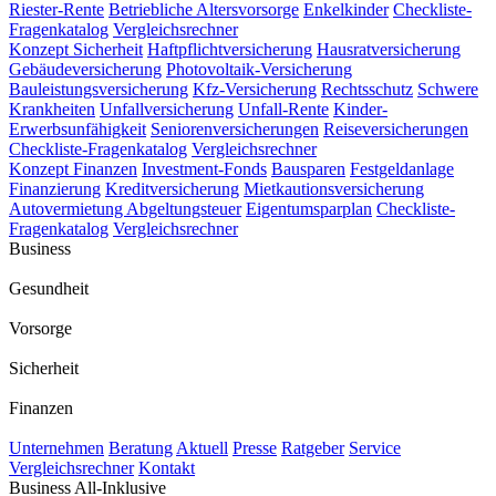
Riester-Rente
Betriebliche Altersvorsorge
Enkelkinder
Checkliste-
Fragenkatalog
Vergleichsrechner
Konzept Sicherheit
Haftpflichtversicherung
Hausratversicherung
Gebäudeversicherung
Photovoltaik-Versicherung
Bauleistungsversicherung
Kfz-Versicherung
Rechtsschutz
Schwere
Krankheiten
Unfallversicherung
Unfall-Rente
Kinder-
Erwerbsunfähigkeit
Seniorenversicherungen
Reiseversicherungen
Checkliste-Fragenkatalog
Vergleichsrechner
Konzept Finanzen
Investment-Fonds
Bausparen
Festgeldanlage
Finanzierung
Kreditversicherung
Mietkautionsversicherung
Autovermietung
Abgeltungsteuer
Eigentumsparplan
Checkliste-
Fragenkatalog
Vergleichsrechner
Business
Gesundheit
Vorsorge
Sicherheit
Finanzen
Unternehmen
Beratung
Aktuell
Presse
Ratgeber
Service
Vergleichsrechner
Kontakt
Business All-Inklusive