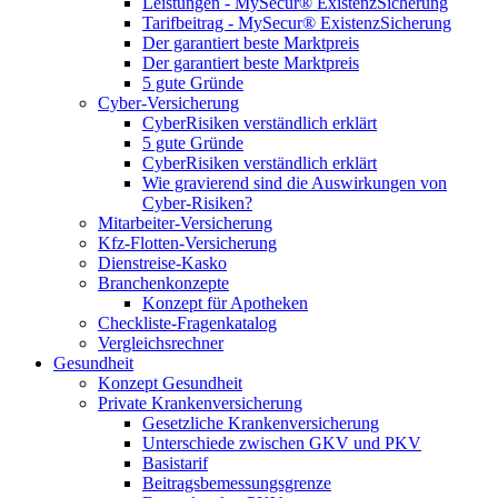
Leistungen - MySecur® ExistenzSicherung
Tarifbeitrag - MySecur® ExistenzSicherung
Der garantiert beste Marktpreis
Der garantiert beste Marktpreis
5 gute Gründe
Cyber-Versicherung
CyberRisiken verständlich erklärt
5 gute Gründe
CyberRisiken verständlich erklärt
Wie gravierend sind die Auswirkungen von
Cyber-Risiken?
Mitarbeiter-Versicherung
Kfz-Flotten-Versicherung
Dienstreise-Kasko
Branchenkonzepte
Konzept für Apotheken
Checkliste-Fragenkatalog
Vergleichsrechner
Gesundheit
Konzept Gesundheit
Private Krankenversicherung
Gesetzliche Krankenversicherung
Unterschiede zwischen GKV und PKV
Basistarif
Beitragsbemessungsgrenze