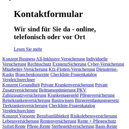
Kontaktformular
Wir sind für Sie da - online,
telefonisch oder vor Ort
Lesen Sie mehr
Konzept Business
All-Inklusive Versicherung
Individuelle
Versicherung
Rechtsschutz
ExistenzSicherung
Cyber-Versicherung
Mitarbeiter-Versicherung
Kfz-Flotten-Versicherung
Dienstreise-
Kasko
Branchenkonzepte
Checkliste-Fragenkatalog
Vergleichsrechner
Konzept Gesundheit
Private Krankenversicherung
Private
Zusatzversicherung
Beitragsoptimierung PKV
Zahnzusatzversicherung
Krankentagegeld
Pflegeversicherung
Reisekrankenversicherung
Basiswissen
Bürgerentlastungsgesetz
Tierkrankenversicherung
Checkliste-Fragenkatalog
Vergleichsrechner
Konzept Vorsorge
Berufsunfähigkeit
Risikolebensversicherung
Lebensversicherung
Rentenversicherung
Rente + Pflegeschutz
Sofort-Rente
Pflege-Rente
Sterbegeldversicherung
Basis-Rente