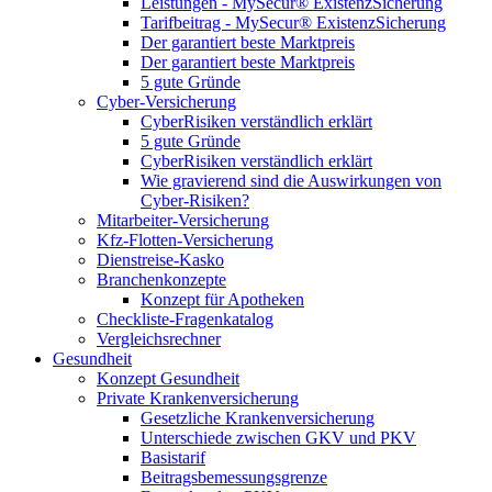
Leistungen - MySecur® ExistenzSicherung
Tarifbeitrag - MySecur® ExistenzSicherung
Der garantiert beste Marktpreis
Der garantiert beste Marktpreis
5 gute Gründe
Cyber-Versicherung
CyberRisiken verständlich erklärt
5 gute Gründe
CyberRisiken verständlich erklärt
Wie gravierend sind die Auswirkungen von
Cyber-Risiken?
Mitarbeiter-Versicherung
Kfz-Flotten-Versicherung
Dienstreise-Kasko
Branchenkonzepte
Konzept für Apotheken
Checkliste-Fragenkatalog
Vergleichsrechner
Gesundheit
Konzept Gesundheit
Private Krankenversicherung
Gesetzliche Krankenversicherung
Unterschiede zwischen GKV und PKV
Basistarif
Beitragsbemessungsgrenze