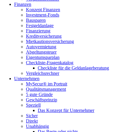
Finanzen
Konzept Finanzen
Investment-Fonds
Bausparen
Festgeldanlage
Finanzierung
Kreditversicherung
Mietkautionsversicherung
Autovermietung
Abgeltungsteuer
Eigentumsparplan
Checkliste-Fragenkatalog
Checkliste für die Geldanlageberatung
Vergleichsrechner
Unternehmen
MySecur® im Portrait
Qualitätsmanagement
5 gute Gründe
Geschäftsprinzip
Speziell
Das Konzept für Unternehmer
Sicher
Direkt
Unabhängig
Das Beste oder nichts