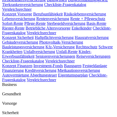
Tierkrankenversicherung
Checkliste-Fragenkatalog
Vergleichsrechner
Konzept Vorsorge
Berufsunfähigkeit
Risikolebensversicherung
Lebensversicherung
Rentenversicherung
Rente + Pflegeschutz
Sofort-Rente
Pflege-Rente
Sterbegeldversicherung
Basis-Rente
Riester-Rente
Betriebliche Altersvorsorge
Enkelkinder
Checkliste-
Fragenkatalog
Vergleichsrechner
Konzept Sicherheit
Haftpflichtversicherung
Hausratversicherung
Gebäudeversicherung
Photovoltaik-Versicherung
Bauleistungsversicherung
Kfz-Versicherung
Rechtsschutz
Schwere
Krankheiten
Unfallversicherung
Unfall-Rente
Kinder-
Erwerbsunfähigkeit
Seniorenversicherungen
Reiseversicherungen
Checkliste-Fragenkatalog
Vergleichsrechner
Konzept Finanzen
Investment-Fonds
Bausparen
Festgeldanlage
Finanzierung
Kreditversicherung
Mietkautionsversicherung
Autovermietung
Abgeltungsteuer
Eigentumsparplan
Checkliste-
Fragenkatalog
Vergleichsrechner
Business
Gesundheit
Vorsorge
Sicherheit