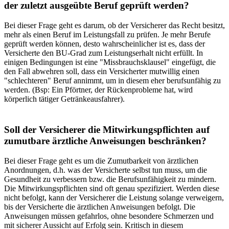
der zuletzt ausgeübte Beruf geprüft werden?
Bei dieser Frage geht es darum, ob der Versicherer das Recht besitzt,
mehr als einen Beruf im Leistungsfall zu prüfen. Je mehr Berufe
geprüft werden können, desto wahrscheinlicher ist es, dass der
Versicherte den BU-Grad zum Leistungs­erhalt nicht erfüllt. In
einigen Bedingungen ist eine "Missbrauchsklausel" eingefügt, die
den Fall abwehren soll, dass ein Versicherter mutwillig einen
"schlechteren" Beruf annimmt, um in diesem eher berufsunfähig zu
werden. (Bsp: Ein Pfört­ner, der Rückenprobleme hat, wird
körperlich tätiger Getränkeausfahrer).
Soll der Versicherer die Mitwirkungspflichten auf
zumutbare ärztliche Anweisungen beschränken?
Bei dieser Frage geht es um die Zumutbarkeit von ärztlichen
Anordnungen, d.h. was der Versicherte selbst tun muss, um die
Gesundheit zu verbessern bzw. die Berufsunfähigkeit zu mindern.
Die Mitwirkungspflichten sind oft genau spezifi­ziert. Werden diese
nicht befolgt, kann der Versicherer die Leistung solange verweigern,
bis der Versicherte die ärztlichen Anweisungen befolgt. Die
Anweisungen müssen gefahrlos, ohne besondere Schmerzen und
mit sicherer Aussicht auf Erfolg sein. Kritisch in diesem