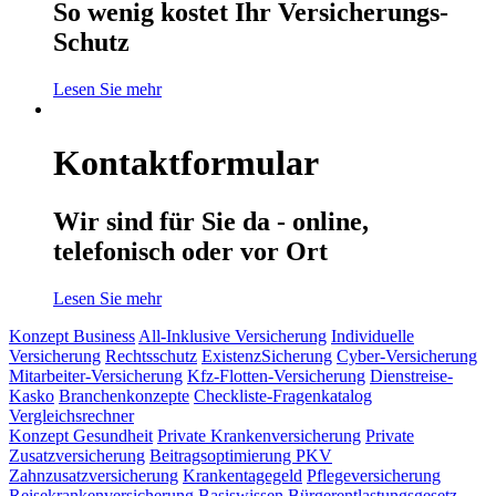
So wenig kostet Ihr Versicherungs-
Schutz
Lesen Sie mehr
Kontaktformular
Wir sind für Sie da - online,
telefonisch oder vor Ort
Lesen Sie mehr
Konzept Business
All-Inklusive Versicherung
Individuelle
Versicherung
Rechtsschutz
ExistenzSicherung
Cyber-Versicherung
Mitarbeiter-Versicherung
Kfz-Flotten-Versicherung
Dienstreise-
Kasko
Branchenkonzepte
Checkliste-Fragenkatalog
Vergleichsrechner
Konzept Gesundheit
Private Krankenversicherung
Private
Zusatzversicherung
Beitragsoptimierung PKV
Zahnzusatzversicherung
Krankentagegeld
Pflegeversicherung
Reisekrankenversicherung
Basiswissen
Bürgerentlastungsgesetz