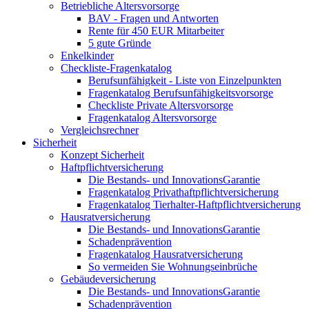
Betriebliche Altersvorsorge
BAV - Fragen und Antworten
Rente für 450 EUR Mitarbeiter
5 gute Gründe
Enkelkinder
Checkliste-Fragenkatalog
Berufsunfähigkeit - Liste von Einzelpunkten
Fragenkatalog Berufsunfähigkeitsvorsorge
Checkliste Private Altersvorsorge
Fragenkatalog Altersvorsorge
Vergleichsrechner
Sicherheit
Konzept Sicherheit
Haftpflichtversicherung
Die Bestands- und InnovationsGarantie
Fragenkatalog Privathaftpflichtversicherung
Fragenkatalog Tierhalter-Haftpflichtversicherung
Hausratversicherung
Die Bestands- und InnovationsGarantie
Schadenprävention
Fragenkatalog Hausratversicherung
So vermeiden Sie Wohnungseinbrüche
Gebäudeversicherung
Die Bestands- und InnovationsGarantie
Schadenprävention