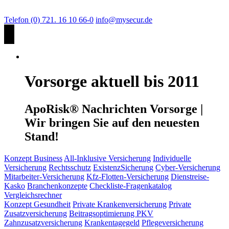
Telefon (0) 721. 16 10 66-0
info@mysecur.de
Vorsorge aktuell bis 2011
ApoRisk® Nachrichten Vorsorge |
Wir bringen Sie auf den neuesten
Stand!
Konzept Business
All-Inklusive Versicherung
Individuelle
Versicherung
Rechtsschutz
ExistenzSicherung
Cyber-Versicherung
Mitarbeiter-Versicherung
Kfz-Flotten-Versicherung
Dienstreise-
Kasko
Branchenkonzepte
Checkliste-Fragenkatalog
Vergleichsrechner
Konzept Gesundheit
Private Krankenversicherung
Private
Zusatzversicherung
Beitragsoptimierung PKV
Zahnzusatzversicherung
Krankentagegeld
Pflegeversicherung