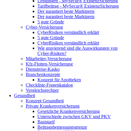
Leistungen - MySecur® ExistenzSicherung
Tarifbeitrag - MySecur® ExistenzSicherung
Der garantiert beste Marktpreis
Der garantiert beste Marktpreis
5 gute Gründe
Cyber-Versicherung
CyberRisiken verständlich erklärt
5 gute Gründe
CyberRisiken verständlich erklärt
Wie gravierend sind die Auswirkungen von
Cyber-Risiken?
Mitarbeiter-Versicherung
Kfz-Flotten-Versicherung
Dienstreise-Kasko
Branchenkonzepte
Konzept für Apotheken
Checkliste-Fragenkatalog
Vergleichsrechner
Gesundheit
Konzept Gesundheit
Private Krankenversicherung
Gesetzliche Krankenversicherung
Unterschiede zwischen GKV und PKV
Basistarif
Beitragsbemessungsgrenze