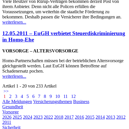
Viele Besitzer von Rürup-Verträgen bekommen derzeit Post von
ihrem Anbieter. Denn nicht alle Policen erfüllen die
Voraussetzungen, um weiterhin die staatliche Förderung zu
bekommen. Deshalb passen die Versicherer ihre Bedingungen an.
weiterlesen...
12.05.2011 – EuGH verbietet Steuerdiskriminierung
in Homo-Ehe
VORSORGE – ALTERSVORSORGE
Homo-Partnerschaften müssen bei der betrieblichen Altersvorsorge
gleichgestellt werden. Laut EuGH können Betroffene auf
Schadenersatz pochen.
weiterlesen...
Artikel 1 - 20 von 233 Artikel
>>
1
2
3
4
5
6
7
8
9
10
11
12
Alle Meldungen
Versicherungsthemen
Business
Gesundheit
Vorsorge
2026
2025
2024
2023
2022
2018
2017
2016
2015
2014
2013
2012
2011
Sicherheit