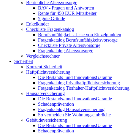
Betriebliche Altersvorsorge
BAV - Fragen und Antworten
Rente für 450 EUR Mitarbeiter
5 gute Gründe
Enkelkinder
Checkliste-Fragenkatalog
Berufsunfähigkeit - Liste von Einzelpunkten
Fragenkatalog Berufsunfähigkeitsvorsorge
Checkliste Private Altersvorsorge
Fragenkatalog Altersvorsorge
Vergleichsrechner
Sicherheit
Konzept Sicherheit
Haftpflichtversicherung
Die Bestands- und InnovationsGarantie
Fragenkatalog Privathaftpflichtversicherung
Fragenkatalog Tierhalter-Haftpflichtversicherung
Hausratversicherung
Die Bestands- und InnovationsGarantie
Schadenprävention
Fragenkatalog Hausratversicherung
So vermeiden Sie Wohnungseinbrüche
Gebäudeversicherung
Die Bestands- und InnovationsGarantie
Schadenprävention