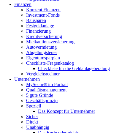
Finanzen
Konzept Finanzen
Investment-Fonds
Bausparen
Festgeldanlage
Finanzierung
Kreditversicherung
Mietkautionsversicherung
Autovermietung
Abgeltungsteuer
Eigentumsparplan
Checkliste-Fragenkatalog
Checkliste für die Geldanlageberatung
Vergleichsrechner
Unternehmen
MySecur® im Portrait
Qualitätsmanagement
5 gute Gründe
Geschäftsprinzip
Speziell
Das Konzept für Unternehmer
Sicher
Direkt
Unabhängig
Das Beste oder nichts