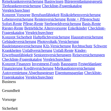
Reisekrankenversicherung
Basiswissen
Bürgerentlastungsgesetz
Tierkrankenversicherung
Checkliste-Fragenkatalog
Vergleichsrechner
Konzept Vorsorge
Berufsunfähigkeit
Risikolebensversicherung
Lebensversicherung
Rentenversicherung
Rente + Pflegeschutz
Sofort-Rente
Pflege-Rente
Sterbegeldversicherung
Basis-Rente
Riester-Rente
Betriebliche Altersvorsorge
Enkelkinder
Checkliste-
Fragenkatalog
Vergleichsrechner
Konzept Sicherheit
Haftpflichtversicherung
Hausratversicherung
Gebäudeversicherung
Photovoltaik-Versicherung
Bauleistungsversicherung
Kfz-Versicherung
Rechtsschutz
Schwere
Krankheiten
Unfallversicherung
Unfall-Rente
Kinder-
Erwerbsunfähigkeit
Seniorenversicherungen
Reiseversicherungen
Checkliste-Fragenkatalog
Vergleichsrechner
Konzept Finanzen
Investment-Fonds
Bausparen
Festgeldanlage
Finanzierung
Kreditversicherung
Mietkautionsversicherung
Autovermietung
Abgeltungsteuer
Eigentumsparplan
Checkliste-
Fragenkatalog
Vergleichsrechner
Business
Gesundheit
Vorsorge
Sicherheit