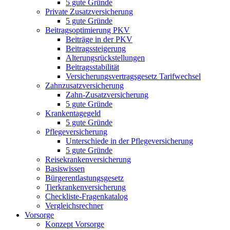
5 gute Gründe
Private Zusatzversicherung
5 gute Gründe
Beitragsoptimierung PKV
Beiträge in der PKV
Beitragssteigerung
Alterungsrückstellungen
Beitragsstabilität
Versicherungsvertragsgesetz Tarifwechsel
Zahnzusatzversicherung
Zahn-Zusatzversicherung
5 gute Gründe
Krankentagegeld
5 gute Gründe
Pflegeversicherung
Unterschiede in der Pflegeversicherung
5 gute Gründe
Reisekrankenversicherung
Basiswissen
Bürgerentlastungsgesetz
Tierkrankenversicherung
Checkliste-Fragenkatalog
Vergleichsrechner
Vorsorge
Konzept Vorsorge