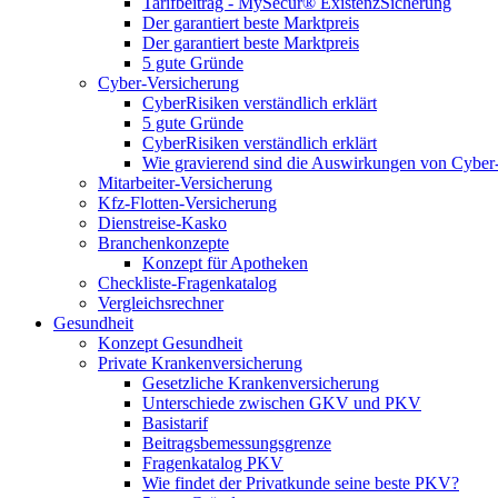
Tarifbeitrag - MySecur® ExistenzSicherung
Der garantiert beste Marktpreis
Der garantiert beste Marktpreis
5 gute Gründe
Cyber-Versicherung
CyberRisiken verständlich erklärt
5 gute Gründe
CyberRisiken verständlich erklärt
Wie gravierend sind die Auswirkungen von Cyber
Mitarbeiter-Versicherung
Kfz-Flotten-Versicherung
Dienstreise-Kasko
Branchenkonzepte
Konzept für Apotheken
Checkliste-Fragenkatalog
Vergleichsrechner
Gesundheit
Konzept Gesundheit
Private Krankenversicherung
Gesetzliche Krankenversicherung
Unterschiede zwischen GKV und PKV
Basistarif
Beitragsbemessungsgrenze
Fragenkatalog PKV
Wie findet der Privatkunde seine beste PKV?