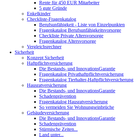
Rente für 450 EUR Mitarbeiter
5 gute Gründe
Enkelkinder
Checkliste-Fragenkatalog
Berufsunfähigkeit - Liste von Einzelpunkten
Fragenkatalog Berufsunfähigkeitsvorsorge
Checkliste Private Altersvorsorge
Fragenkatalog Altersvorsorge
Vergleichsrechner
Sicherheit
Konzept Sicherheit
Haftpflichtversicherung
Die Bestands- und InnovationsGarantie
Fragenkatalog Privathaftpflichtversicherung
Fragenkatalog Tierhalter-Haftpflichtversicherung
Hausratversicherung
Die Bestands- und InnovationsGarantie
Schadenprävention
Fragenkatalog Hausratversicherung
So vermeiden Sie Wohnungseinbrüche
Gebäudeversicherung
Die Bestands- und InnovationsGarantie
Schadenprävention
Stürmische Zeiten...
Land unter...