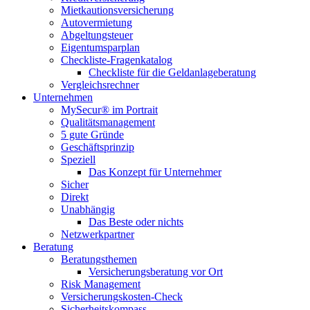
Mietkautionsversicherung
Autovermietung
Abgeltungsteuer
Eigentumsparplan
Checkliste-Fragenkatalog
Checkliste für die Geldanlageberatung
Vergleichsrechner
Unternehmen
MySecur® im Portrait
Qualitätsmanagement
5 gute Gründe
Geschäftsprinzip
Speziell
Das Konzept für Unternehmer
Sicher
Direkt
Unabhängig
Das Beste oder nichts
Netzwerkpartner
Beratung
Beratungsthemen
Versicherungsberatung vor Ort
Risk Management
Versicherungskosten-Check
Sicherheitskompass