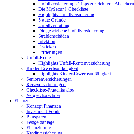
Unfallversicherung - Tipps zur richtigen Absicher
Die MySecur® Checkliste
Highlights Unfallversicherung
5 gute Gründe
Unfallverhütung
Die gesetzliche Unfallversicherung
Strahlenschäden
Infektion
Ersticken
Erfrierungen
Unfall-Rente
Highlights Unfall-Rentenversicherung
Kinder-Erwerbsunfähigkeit
Highlights Kinder-Erwerbsunfähigkeit
Seniorenversicherungen
Reiseversicherungen
Checkliste-Fragenkatalog
Vergleichsrechner
Finanzen
Konzept Finanzen
Investment-Fonds
Bausparen
Festgeldanlage
Finanzierung
Kreditversicherung