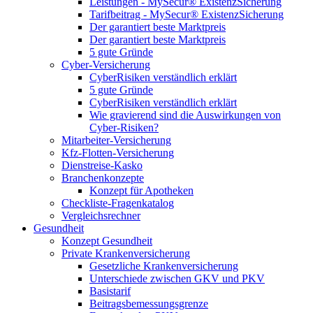
Leistungen - MySecur® ExistenzSicherung
Tarifbeitrag - MySecur® ExistenzSicherung
Der garantiert beste Marktpreis
Der garantiert beste Marktpreis
5 gute Gründe
Cyber-Versicherung
CyberRisiken verständlich erklärt
5 gute Gründe
CyberRisiken verständlich erklärt
Wie gravierend sind die Auswirkungen von
Cyber-Risiken?
Mitarbeiter-Versicherung
Kfz-Flotten-Versicherung
Dienstreise-Kasko
Branchenkonzepte
Konzept für Apotheken
Checkliste-Fragenkatalog
Vergleichsrechner
Gesundheit
Konzept Gesundheit
Private Krankenversicherung
Gesetzliche Krankenversicherung
Unterschiede zwischen GKV und PKV
Basistarif
Beitragsbemessungsgrenze