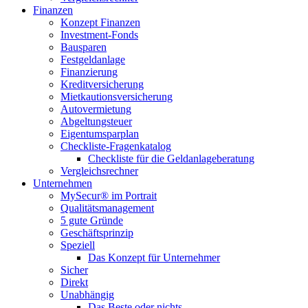
Finanzen
Konzept Finanzen
Investment-Fonds
Bausparen
Festgeldanlage
Finanzierung
Kreditversicherung
Mietkautionsversicherung
Autovermietung
Abgeltungsteuer
Eigentumsparplan
Checkliste-Fragenkatalog
Checkliste für die Geldanlageberatung
Vergleichsrechner
Unternehmen
MySecur® im Portrait
Qualitätsmanagement
5 gute Gründe
Geschäftsprinzip
Speziell
Das Konzept für Unternehmer
Sicher
Direkt
Unabhängig
Das Beste oder nichts