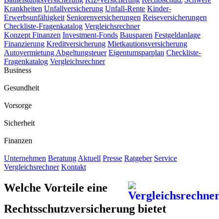
Krankheiten
Unfallversicherung
Unfall-Rente
Kinder-
Erwerbsunfähigkeit
Seniorenversicherungen
Reiseversicherungen
Checkliste-Fragenkatalog
Vergleichsrechner
Konzept Finanzen
Investment-Fonds
Bausparen
Festgeldanlage
Finanzierung
Kreditversicherung
Mietkautionsversicherung
Autovermietung
Abgeltungsteuer
Eigentumsparplan
Checkliste-
Fragenkatalog
Vergleichsrechner
Business
Gesundheit
Vorsorge
Sicherheit
Finanzen
Unternehmen
Beratung
Aktuell
Presse
Ratgeber
Service
Vergleichsrechner
Kontakt
Welche Vorteile eine
Rechtsschutzversicherung bietet