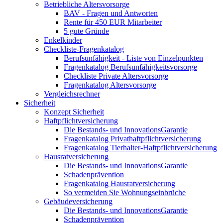
Betriebliche Altersvorsorge
BAV - Fragen und Antworten
Rente für 450 EUR Mitarbeiter
5 gute Gründe
Enkelkinder
Checkliste-Fragenkatalog
Berufsunfähigkeit - Liste von Einzelpunkten
Fragenkatalog Berufsunfähigkeitsvorsorge
Checkliste Private Altersvorsorge
Fragenkatalog Altersvorsorge
Vergleichsrechner
Sicherheit
Konzept Sicherheit
Haftpflichtversicherung
Die Bestands- und InnovationsGarantie
Fragenkatalog Privathaftpflichtversicherung
Fragenkatalog Tierhalter-Haftpflichtversicherung
Hausratversicherung
Die Bestands- und InnovationsGarantie
Schadenprävention
Fragenkatalog Hausratversicherung
So vermeiden Sie Wohnungseinbrüche
Gebäudeversicherung
Die Bestands- und InnovationsGarantie
Schadenprävention