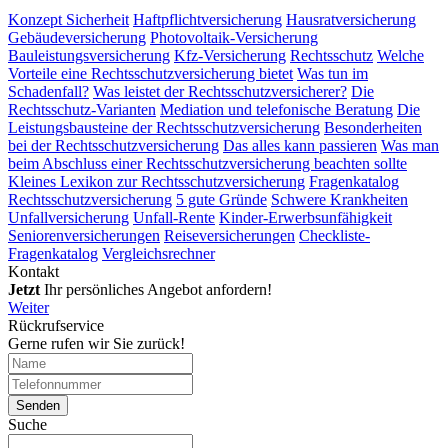
Konzept Sicherheit
Haftpflichtversicherung
Hausratversicherung
Gebäudeversicherung
Photovoltaik-Versicherung
Bauleistungsversicherung
Kfz-Versicherung
Rechtsschutz
Welche
Vorteile eine Rechtsschutzversicherung bietet
Was tun im
Schadenfall?
Was leistet der Rechtsschutzversicherer?
Die
Rechtsschutz-Varianten
Mediation und telefonische Beratung
Die
Leistungsbausteine der Rechtsschutzversicherung
Besonderheiten
bei der Rechtsschutzversicherung
Das alles kann passieren
Was man
beim Abschluss einer Rechtsschutzversicherung beachten sollte
Kleines Lexikon zur Rechtsschutzversicherung
Fragenkatalog
Rechtsschutzversicherung
5 gute Gründe
Schwere Krankheiten
Unfallversicherung
Unfall-Rente
Kinder-Erwerbsunfähigkeit
Seniorenversicherungen
Reiseversicherungen
Checkliste-
Fragenkatalog
Vergleichsrechner
Kontakt
Jetzt
Ihr persönliches Angebot anfordern!
Weiter
Rückrufservice
Gerne rufen wir Sie zurück!
Suche