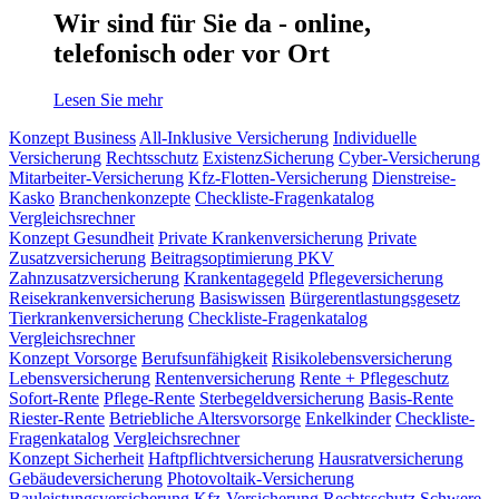
Wir sind für Sie da - online,
telefonisch oder vor Ort
Lesen Sie mehr
Konzept Business
All-Inklusive Versicherung
Individuelle
Versicherung
Rechtsschutz
ExistenzSicherung
Cyber-Versicherung
Mitarbeiter-Versicherung
Kfz-Flotten-Versicherung
Dienstreise-
Kasko
Branchenkonzepte
Checkliste-Fragenkatalog
Vergleichsrechner
Konzept Gesundheit
Private Krankenversicherung
Private
Zusatzversicherung
Beitragsoptimierung PKV
Zahnzusatzversicherung
Krankentagegeld
Pflegeversicherung
Reisekrankenversicherung
Basiswissen
Bürgerentlastungsgesetz
Tierkrankenversicherung
Checkliste-Fragenkatalog
Vergleichsrechner
Konzept Vorsorge
Berufsunfähigkeit
Risikolebensversicherung
Lebensversicherung
Rentenversicherung
Rente + Pflegeschutz
Sofort-Rente
Pflege-Rente
Sterbegeldversicherung
Basis-Rente
Riester-Rente
Betriebliche Altersvorsorge
Enkelkinder
Checkliste-
Fragenkatalog
Vergleichsrechner
Konzept Sicherheit
Haftpflichtversicherung
Hausratversicherung
Gebäudeversicherung
Photovoltaik-Versicherung
Bauleistungsversicherung
Kfz-Versicherung
Rechtsschutz
Schwere