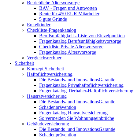
Betriebliche Altersvorsorge
BAV - Fragen und Antworten
Rente für 450 EUR Mitarbeiter
5 gute Gründe
Enkelkinder
Checkliste-Fragenkatalog
Berufsunfähigkeit - Liste von Einzelpunkten
Fragenkatalog Berufsunfähigkeitsvorsorge
Checkliste Private Altersvorsorge
Fragenkatalog Altersvorsorge
Vergleichsrechner
Sicherheit
Konzept Sicherheit
Haftpflichtversicherung
Die Bestands- und InnovationsGarantie
Fragenkatalog Privathaftpflichtversicherung
Fragenkatalog Tierhalter-Haftpflichtversicherung
Hausratversicherung
Die Bestands- und InnovationsGarantie
Schadenprävention
Fragenkatalog Hausratversicherung
So vermeiden Sie Wohnungseinbrüche
Gebäudeversicherung
Die Bestands- und InnovationsGarantie
Schadenprävention