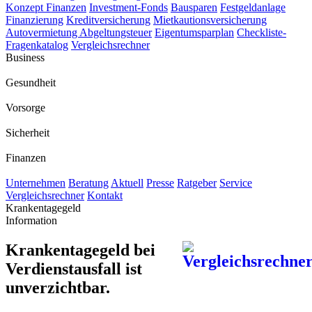
Konzept Finanzen
Investment-Fonds
Bausparen
Festgeldanlage
Finanzierung
Kreditversicherung
Mietkautionsversicherung
Autovermietung
Abgeltungsteuer
Eigentumsparplan
Checkliste-
Fragenkatalog
Vergleichsrechner
Business
Gesundheit
Vorsorge
Sicherheit
Finanzen
Unternehmen
Beratung
Aktuell
Presse
Ratgeber
Service
Vergleichsrechner
Kontakt
Krankentagegeld
Information
Krankentagegeld bei
Verdienstausfall ist
unverzichtbar.