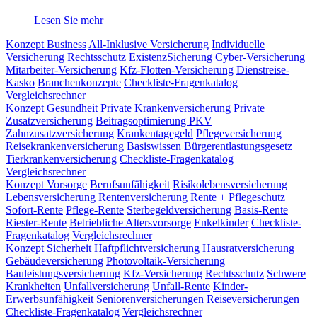
Lesen Sie mehr
Konzept Business
All-Inklusive Versicherung
Individuelle
Versicherung
Rechtsschutz
ExistenzSicherung
Cyber-Versicherung
Mitarbeiter-Versicherung
Kfz-Flotten-Versicherung
Dienstreise-
Kasko
Branchenkonzepte
Checkliste-Fragenkatalog
Vergleichsrechner
Konzept Gesundheit
Private Krankenversicherung
Private
Zusatzversicherung
Beitragsoptimierung PKV
Zahnzusatzversicherung
Krankentagegeld
Pflegeversicherung
Reisekrankenversicherung
Basiswissen
Bürgerentlastungsgesetz
Tierkrankenversicherung
Checkliste-Fragenkatalog
Vergleichsrechner
Konzept Vorsorge
Berufsunfähigkeit
Risikolebensversicherung
Lebensversicherung
Rentenversicherung
Rente + Pflegeschutz
Sofort-Rente
Pflege-Rente
Sterbegeldversicherung
Basis-Rente
Riester-Rente
Betriebliche Altersvorsorge
Enkelkinder
Checkliste-
Fragenkatalog
Vergleichsrechner
Konzept Sicherheit
Haftpflichtversicherung
Hausratversicherung
Gebäudeversicherung
Photovoltaik-Versicherung
Bauleistungsversicherung
Kfz-Versicherung
Rechtsschutz
Schwere
Krankheiten
Unfallversicherung
Unfall-Rente
Kinder-
Erwerbsunfähigkeit
Seniorenversicherungen
Reiseversicherungen
Checkliste-Fragenkatalog
Vergleichsrechner