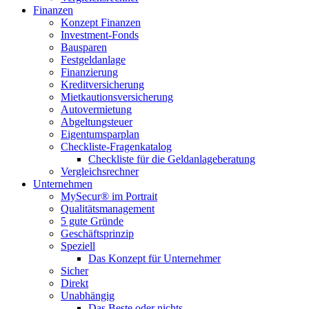
Finanzen
Konzept Finanzen
Investment-Fonds
Bausparen
Festgeldanlage
Finanzierung
Kreditversicherung
Mietkautionsversicherung
Autovermietung
Abgeltungsteuer
Eigentumsparplan
Checkliste-Fragenkatalog
Checkliste für die Geldanlageberatung
Vergleichsrechner
Unternehmen
MySecur® im Portrait
Qualitätsmanagement
5 gute Gründe
Geschäftsprinzip
Speziell
Das Konzept für Unternehmer
Sicher
Direkt
Unabhängig
Das Beste oder nichts