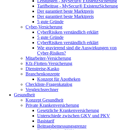
Leistungen - MySecur® ExistenzSicherung
Tarifbeitrag - MySecur® ExistenzSicherung
Der garantiert beste Marktpreis
Der garantiert beste Marktpreis
5 gute Gründe
Cyber-Versicherung
CyberRisiken verständlich erklärt
5 gute Gründe
CyberRisiken verständlich erklärt
Wie gravierend sind die Auswirkungen von
Cyber-Risiken?
Mitarbeiter-Versicherung
Kfz-Flotten-Versicherung
Dienstreise-Kasko
Branchenkonzepte
Konzept für Apotheken
Checkliste-Fragenkatalog
Vergleichsrechner
Gesundheit
Konzept Gesundheit
Private Krankenversicherung
Gesetzliche Krankenversicherung
Unterschiede zwischen GKV und PKV
Basistarif
Beitragsbemessungsgrenze