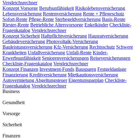
Vergleichsrechner
Konzept Vorsorge
Berufsunfähigkeit
Risikolebensversicherung
Lebensversicherung
Rentenversicherung
Rente + Pflegeschutz
Sofort-Rente
Pflege-Rente
Sterbegeldversicherung
Basis-Rente
Riester-Rente
Betriebliche Altersvorsorge
Enkelkinder
Checkliste-
Fragenkatalog
Vergleichsrechner
Konzept Sicherheit
Haftpflichtversicherung
Hausratversicherung
Gebäudeversicherung
Photovoltaik-Versicherung
Bauleistungsversicherung
Kfz-Versicherung
Rechtsschutz
Schwere
Krankheiten
Unfallversicherung
Unfall-Rente
Kinder-
Erwerbsunfähigkeit
Seniorenversicherungen
Reiseversicherungen
Checkliste-Fragenkatalog
Vergleichsrechner
Konzept Finanzen
Investment-Fonds
Bausparen
Festgeldanlage
Finanzierung
Kreditversicherung
Mietkautionsversicherung
Autovermietung
Abgeltungsteuer
Eigentumsparplan
Checkliste-
Fragenkatalog
Vergleichsrechner
Business
Gesundheit
Vorsorge
Sicherheit
Finanzen