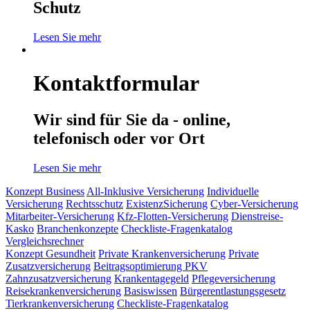
Schutz
Lesen Sie mehr
Kontaktformular
Wir sind für Sie da - online,
telefonisch oder vor Ort
Lesen Sie mehr
Konzept Business
All-Inklusive Versicherung
Individuelle
Versicherung
Rechtsschutz
ExistenzSicherung
Cyber-Versicherung
Mitarbeiter-Versicherung
Kfz-Flotten-Versicherung
Dienstreise-
Kasko
Branchenkonzepte
Checkliste-Fragenkatalog
Vergleichsrechner
Konzept Gesundheit
Private Krankenversicherung
Private
Zusatzversicherung
Beitragsoptimierung PKV
Zahnzusatzversicherung
Krankentagegeld
Pflegeversicherung
Reisekrankenversicherung
Basiswissen
Bürgerentlastungsgesetz
Tierkrankenversicherung
Checkliste-Fragenkatalog