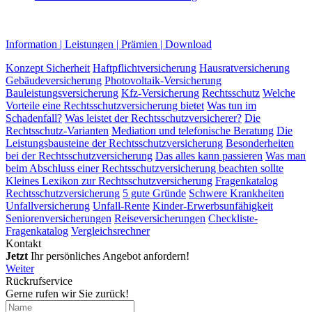
Information
|
Leistungen
|
Prämien
|
Download
Konzept Sicherheit
Haftpflichtversicherung
Hausratversicherung
Gebäudeversicherung
Photovoltaik-Versicherung
Bauleistungsversicherung
Kfz-Versicherung
Rechtsschutz
Welche
Vorteile eine Rechtsschutzversicherung bietet
Was tun im
Schadenfall?
Was leistet der Rechtsschutzversicherer?
Die
Rechtsschutz-Varianten
Mediation und telefonische Beratung
Die
Leistungsbausteine der Rechtsschutzversicherung
Besonderheiten
bei der Rechtsschutzversicherung
Das alles kann passieren
Was man
beim Abschluss einer Rechtsschutzversicherung beachten sollte
Kleines Lexikon zur Rechtsschutzversicherung
Fragenkatalog
Rechtsschutzversicherung
5 gute Gründe
Schwere Krankheiten
Unfallversicherung
Unfall-Rente
Kinder-Erwerbsunfähigkeit
Seniorenversicherungen
Reiseversicherungen
Checkliste-
Fragenkatalog
Vergleichsrechner
Kontakt
Jetzt
Ihr persönliches Angebot anfordern!
Weiter
Rückrufservice
Gerne rufen wir Sie zurück!