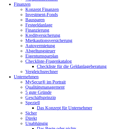
Finanzen
Konzept Finanzen
Investment-Fonds
Bausparen
Festgeldanlage
Finanzierung
Kreditversicherung
Mietkautionsversicherung
Autovermietung
Abgeltungsteuer
Eigentumsparplan
Checkliste-Fragenkatalog
Checkliste für die Geldanlageberatung
Vergleichsrechner
Unternehmen
MySecur® im Portrait
Qualitätsmanagement
5 gute Gründe
Geschäftsprinzip
Speziell
Das Konzept für Unternehmer
Sicher
Direkt
Unabhängig
Das Beste oder nichts