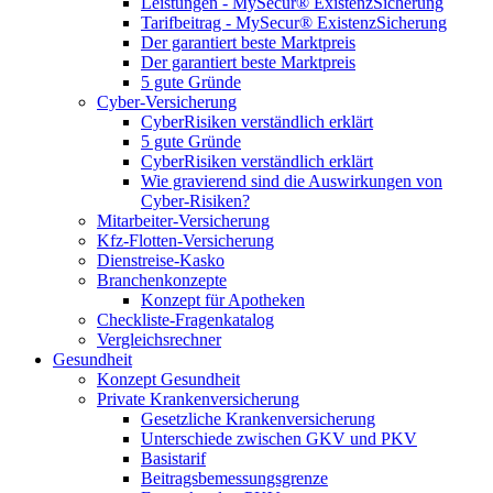
Leistungen - MySecur® ExistenzSicherung
Tarifbeitrag - MySecur® ExistenzSicherung
Der garantiert beste Marktpreis
Der garantiert beste Marktpreis
5 gute Gründe
Cyber-Versicherung
CyberRisiken verständlich erklärt
5 gute Gründe
CyberRisiken verständlich erklärt
Wie gravierend sind die Auswirkungen von
Cyber-Risiken?
Mitarbeiter-Versicherung
Kfz-Flotten-Versicherung
Dienstreise-Kasko
Branchenkonzepte
Konzept für Apotheken
Checkliste-Fragenkatalog
Vergleichsrechner
Gesundheit
Konzept Gesundheit
Private Krankenversicherung
Gesetzliche Krankenversicherung
Unterschiede zwischen GKV und PKV
Basistarif
Beitragsbemessungsgrenze