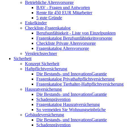
Betriebliche Altersvorsorge
BAV - Fragen und Antworten
Rente für 450 EUR Mitarbeiter
5 gute Gründe
Enkelkinder
Checkliste-Fragenkatalog
Berufsunfähigkeit - Liste von Einzelpunkten
Fragenkatalog Berufsunfähigkeitsvorsorge
Checkliste Private Altersvorsorge
Fragenkatalog Altersvorsorge
Vergleichsrechner
Sicherheit
Konzept Sicherheit
Haftpflichtversicherung
Die Bestands- und InnovationsGarantie
Fragenkatalog Privathaftpflichtversicherung
Fragenkatalog Tierhalter-Haftpflichtversicherung
Hausratversicherung
Die Bestands- und InnovationsGarantie
Schadenprävention
Fragenkatalog Hausratversicherung
So vermeiden Sie Wohnungseinbrüche
Gebäudeversicherung
Die Bestands- und InnovationsGarantie
Schadenprävention