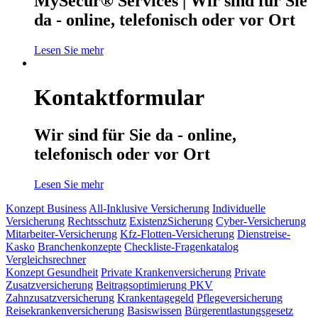
MySecur® Services | Wir sind für Sie
da - online, telefonisch oder vor Ort
Lesen Sie mehr
Kontaktformular
Wir sind für Sie da - online,
telefonisch oder vor Ort
Lesen Sie mehr
Konzept Business
All-Inklusive Versicherung
Individuelle
Versicherung
Rechtsschutz
ExistenzSicherung
Cyber-Versicherung
Mitarbeiter-Versicherung
Kfz-Flotten-Versicherung
Dienstreise-
Kasko
Branchenkonzepte
Checkliste-Fragenkatalog
Vergleichsrechner
Konzept Gesundheit
Private Krankenversicherung
Private
Zusatzversicherung
Beitragsoptimierung PKV
Zahnzusatzversicherung
Krankentagegeld
Pflegeversicherung
Reisekrankenversicherung
Basiswissen
Bürgerentlastungsgesetz