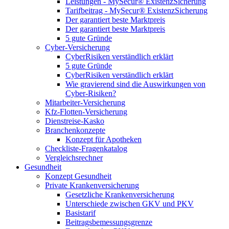
Leistungen - MySecur® ExistenzSicherung
Tarifbeitrag - MySecur® ExistenzSicherung
Der garantiert beste Marktpreis
Der garantiert beste Marktpreis
5 gute Gründe
Cyber-Versicherung
CyberRisiken verständlich erklärt
5 gute Gründe
CyberRisiken verständlich erklärt
Wie gravierend sind die Auswirkungen von
Cyber-Risiken?
Mitarbeiter-Versicherung
Kfz-Flotten-Versicherung
Dienstreise-Kasko
Branchenkonzepte
Konzept für Apotheken
Checkliste-Fragenkatalog
Vergleichsrechner
Gesundheit
Konzept Gesundheit
Private Krankenversicherung
Gesetzliche Krankenversicherung
Unterschiede zwischen GKV und PKV
Basistarif
Beitragsbemessungsgrenze