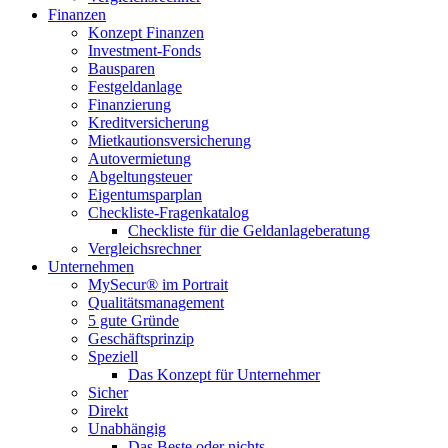
Finanzen
Konzept Finanzen
Investment-Fonds
Bausparen
Festgeldanlage
Finanzierung
Kreditversicherung
Mietkautionsversicherung
Autovermietung
Abgeltungsteuer
Eigentumsparplan
Checkliste-Fragenkatalog
Checkliste für die Geldanlageberatung
Vergleichsrechner
Unternehmen
MySecur® im Portrait
Qualitätsmanagement
5 gute Gründe
Geschäftsprinzip
Speziell
Das Konzept für Unternehmer
Sicher
Direkt
Unabhängig
Das Beste oder nichts