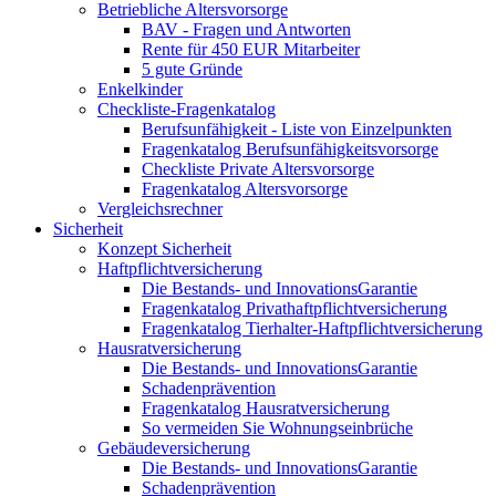
Betriebliche Altersvorsorge
BAV - Fragen und Antworten
Rente für 450 EUR Mitarbeiter
5 gute Gründe
Enkelkinder
Checkliste-Fragenkatalog
Berufsunfähigkeit - Liste von Einzelpunkten
Fragenkatalog Berufsunfähigkeitsvorsorge
Checkliste Private Altersvorsorge
Fragenkatalog Altersvorsorge
Vergleichsrechner
Sicherheit
Konzept Sicherheit
Haftpflichtversicherung
Die Bestands- und InnovationsGarantie
Fragenkatalog Privathaftpflichtversicherung
Fragenkatalog Tierhalter-Haftpflichtversicherung
Hausratversicherung
Die Bestands- und InnovationsGarantie
Schadenprävention
Fragenkatalog Hausratversicherung
So vermeiden Sie Wohnungseinbrüche
Gebäudeversicherung
Die Bestands- und InnovationsGarantie
Schadenprävention