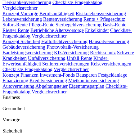
Tierkrankenversicherung
Checkliste-Fragenkatalog
Vergleichsrechner
Konzept Vorsorge
Berufsunfähigkeit
Risikolebensversicherung
Lebensversicherung
Rentenversicherung
Rente + Pflegeschutz
Sofort-Rente
Pflege-Rente
Sterbegeldversicherung
Basis-Rente
Riester-Rente
Betriebliche Altersvorsorge
Enkelkinder
Checkliste-
Fragenkatalog
Vergleichsrechner
Konzept Sicherheit
Haftpflichtversicherung
Hausratversicherung
Gebäudeversicherung
Photovoltaik-Versicherung
Bauleistungsversicherung
Kfz-Versicherung
Rechtsschutz
Schwere
Krankheiten
Unfallversicherung
Unfall-Rente
Kinder-
Erwerbsunfähigkeit
Seniorenversicherungen
Reiseversicherungen
Checkliste-Fragenkatalog
Vergleichsrechner
Konzept Finanzen
Investment-Fonds
Bausparen
Festgeldanlage
Finanzierung
Kreditversicherung
Mietkautionsversicherung
Autovermietung
Abgeltungsteuer
Eigentumsparplan
Checkliste-
Fragenkatalog
Vergleichsrechner
Business
Gesundheit
Vorsorge
Sicherheit