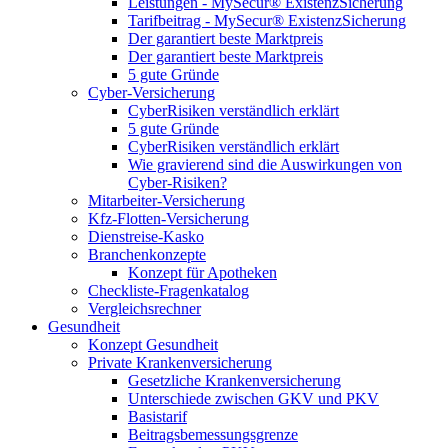
Leistungen - MySecur® ExistenzSicherung
Tarifbeitrag - MySecur® ExistenzSicherung
Der garantiert beste Marktpreis
Der garantiert beste Marktpreis
5 gute Gründe
Cyber-Versicherung
CyberRisiken verständlich erklärt
5 gute Gründe
CyberRisiken verständlich erklärt
Wie gravierend sind die Auswirkungen von
Cyber-Risiken?
Mitarbeiter-Versicherung
Kfz-Flotten-Versicherung
Dienstreise-Kasko
Branchenkonzepte
Konzept für Apotheken
Checkliste-Fragenkatalog
Vergleichsrechner
Gesundheit
Konzept Gesundheit
Private Krankenversicherung
Gesetzliche Krankenversicherung
Unterschiede zwischen GKV und PKV
Basistarif
Beitragsbemessungsgrenze