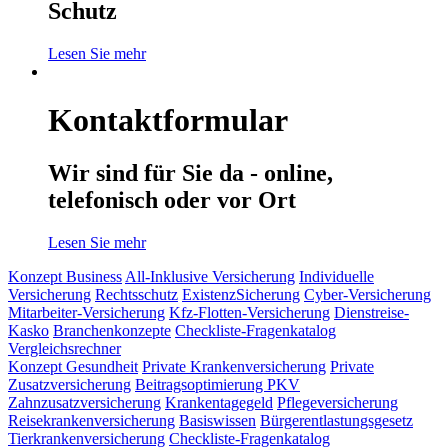
Schutz
Lesen Sie mehr
Kontaktformular
Wir sind für Sie da - online,
telefonisch oder vor Ort
Lesen Sie mehr
Konzept Business
All-Inklusive Versicherung
Individuelle
Versicherung
Rechtsschutz
ExistenzSicherung
Cyber-Versicherung
Mitarbeiter-Versicherung
Kfz-Flotten-Versicherung
Dienstreise-
Kasko
Branchenkonzepte
Checkliste-Fragenkatalog
Vergleichsrechner
Konzept Gesundheit
Private Krankenversicherung
Private
Zusatzversicherung
Beitragsoptimierung PKV
Zahnzusatzversicherung
Krankentagegeld
Pflegeversicherung
Reisekrankenversicherung
Basiswissen
Bürgerentlastungsgesetz
Tierkrankenversicherung
Checkliste-Fragenkatalog