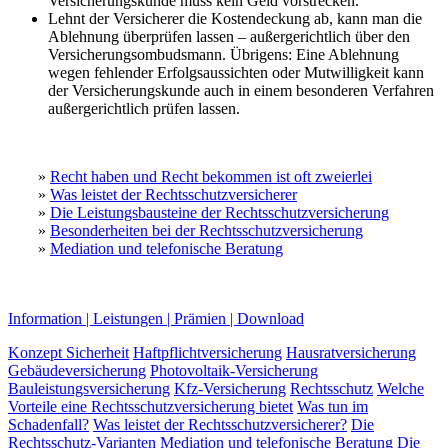
Versicherungskunde muss kein Geld vorstrecken.
Lehnt der Versicherer die Kostendeckung ab, kann man die
Ablehnung überprüfen lassen – außergerichtlich über den
Versicherungsombudsmann. Übrigens: Eine Ablehnung
wegen fehlender Erfolgsaussichten oder Mutwilligkeit kann
der Versicherungskunde auch in einem besonderen Verfahren
außergerichtlich prüfen lassen.
»
Recht haben und Recht bekommen ist oft zweierlei
»
Was leistet der Rechtsschutzversicherer
»
Die Leistungsbausteine der Rechtsschutzversicherung
»
Besonderheiten bei der Rechtsschutzversicherung
»
Mediation und telefonische Beratung
Information
|
Leistungen
|
Prämien
|
Download
Konzept Sicherheit
Haftpflichtversicherung
Hausratversicherung
Gebäudeversicherung
Photovoltaik-Versicherung
Bauleistungsversicherung
Kfz-Versicherung
Rechtsschutz
Welche
Vorteile eine Rechtsschutzversicherung bietet
Was tun im
Schadenfall?
Was leistet der Rechtsschutzversicherer?
Die
Rechtsschutz-Varianten
Mediation und telefonische Beratung
Die