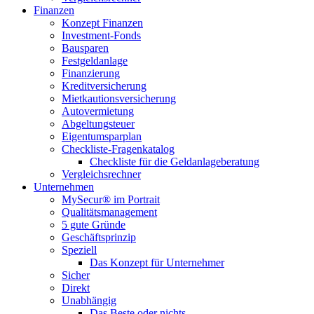
Finanzen
Konzept Finanzen
Investment-Fonds
Bausparen
Festgeldanlage
Finanzierung
Kreditversicherung
Mietkautionsversicherung
Autovermietung
Abgeltungsteuer
Eigentumsparplan
Checkliste-Fragenkatalog
Checkliste für die Geldanlageberatung
Vergleichsrechner
Unternehmen
MySecur® im Portrait
Qualitätsmanagement
5 gute Gründe
Geschäftsprinzip
Speziell
Das Konzept für Unternehmer
Sicher
Direkt
Unabhängig
Das Beste oder nichts