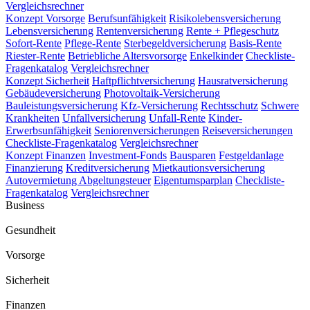
Vergleichsrechner
Konzept Vorsorge
Berufsunfähigkeit
Risikolebensversicherung
Lebensversicherung
Rentenversicherung
Rente + Pflegeschutz
Sofort-Rente
Pflege-Rente
Sterbegeldversicherung
Basis-Rente
Riester-Rente
Betriebliche Altersvorsorge
Enkelkinder
Checkliste-
Fragenkatalog
Vergleichsrechner
Konzept Sicherheit
Haftpflichtversicherung
Hausratversicherung
Gebäudeversicherung
Photovoltaik-Versicherung
Bauleistungsversicherung
Kfz-Versicherung
Rechtsschutz
Schwere
Krankheiten
Unfallversicherung
Unfall-Rente
Kinder-
Erwerbsunfähigkeit
Seniorenversicherungen
Reiseversicherungen
Checkliste-Fragenkatalog
Vergleichsrechner
Konzept Finanzen
Investment-Fonds
Bausparen
Festgeldanlage
Finanzierung
Kreditversicherung
Mietkautionsversicherung
Autovermietung
Abgeltungsteuer
Eigentumsparplan
Checkliste-
Fragenkatalog
Vergleichsrechner
Business
Gesundheit
Vorsorge
Sicherheit
Finanzen