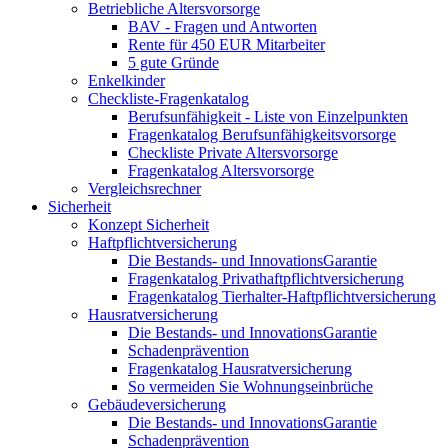
Betriebliche Altersvorsorge
BAV - Fragen und Antworten
Rente für 450 EUR Mitarbeiter
5 gute Gründe
Enkelkinder
Checkliste-Fragenkatalog
Berufsunfähigkeit - Liste von Einzelpunkten
Fragenkatalog Berufsunfähigkeitsvorsorge
Checkliste Private Altersvorsorge
Fragenkatalog Altersvorsorge
Vergleichsrechner
Sicherheit
Konzept Sicherheit
Haftpflichtversicherung
Die Bestands- und InnovationsGarantie
Fragenkatalog Privathaftpflichtversicherung
Fragenkatalog Tierhalter-Haftpflichtversicherung
Hausratversicherung
Die Bestands- und InnovationsGarantie
Schadenprävention
Fragenkatalog Hausratversicherung
So vermeiden Sie Wohnungseinbrüche
Gebäudeversicherung
Die Bestands- und InnovationsGarantie
Schadenprävention