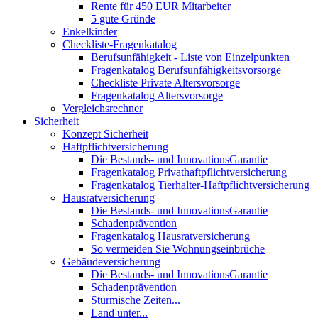
Rente für 450 EUR Mitarbeiter
5 gute Gründe
Enkelkinder
Checkliste-Fragenkatalog
Berufsunfähigkeit - Liste von Einzelpunkten
Fragenkatalog Berufsunfähigkeitsvorsorge
Checkliste Private Altersvorsorge
Fragenkatalog Altersvorsorge
Vergleichsrechner
Sicherheit
Konzept Sicherheit
Haftpflichtversicherung
Die Bestands- und InnovationsGarantie
Fragenkatalog Privathaftpflichtversicherung
Fragenkatalog Tierhalter-Haftpflichtversicherung
Hausratversicherung
Die Bestands- und InnovationsGarantie
Schadenprävention
Fragenkatalog Hausratversicherung
So vermeiden Sie Wohnungseinbrüche
Gebäudeversicherung
Die Bestands- und InnovationsGarantie
Schadenprävention
Stürmische Zeiten...
Land unter...