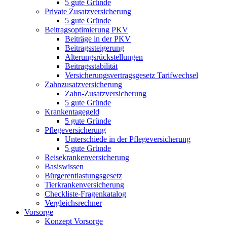
5 gute Gründe
Private Zusatzversicherung
5 gute Gründe
Beitragsoptimierung PKV
Beiträge in der PKV
Beitragssteigerung
Alterungsrückstellungen
Beitragsstabilität
Versicherungsvertragsgesetz Tarifwechsel
Zahnzusatzversicherung
Zahn-Zusatzversicherung
5 gute Gründe
Krankentagegeld
5 gute Gründe
Pflegeversicherung
Unterschiede in der Pflegeversicherung
5 gute Gründe
Reisekrankenversicherung
Basiswissen
Bürgerentlastungsgesetz
Tierkrankenversicherung
Checkliste-Fragenkatalog
Vergleichsrechner
Vorsorge
Konzept Vorsorge