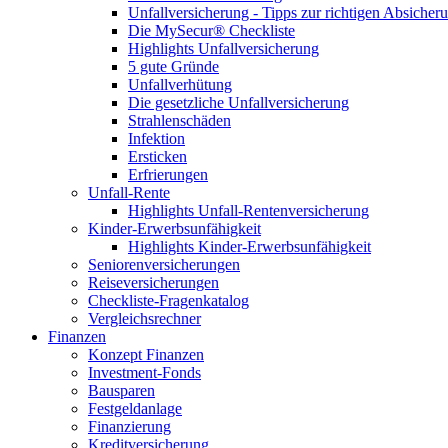
Unfallversicherung - Tipps zur richtigen Absicher
Die MySecur® Checkliste
Highlights Unfallversicherung
5 gute Gründe
Unfallverhütung
Die gesetzliche Unfallversicherung
Strahlenschäden
Infektion
Ersticken
Erfrierungen
Unfall-Rente
Highlights Unfall-Rentenversicherung
Kinder-Erwerbsunfähigkeit
Highlights Kinder-Erwerbsunfähigkeit
Seniorenversicherungen
Reiseversicherungen
Checkliste-Fragenkatalog
Vergleichsrechner
Finanzen
Konzept Finanzen
Investment-Fonds
Bausparen
Festgeldanlage
Finanzierung
Kreditversicherung