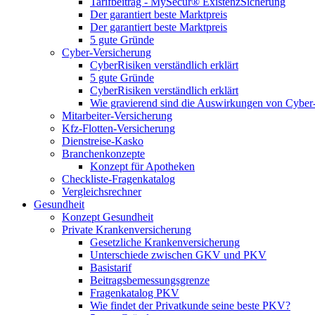
Tarifbeitrag - MySecur® ExistenzSicherung
Der garantiert beste Marktpreis
Der garantiert beste Marktpreis
5 gute Gründe
Cyber-Versicherung
CyberRisiken verständlich erklärt
5 gute Gründe
CyberRisiken verständlich erklärt
Wie gravierend sind die Auswirkungen von Cyber
Mitarbeiter-Versicherung
Kfz-Flotten-Versicherung
Dienstreise-Kasko
Branchenkonzepte
Konzept für Apotheken
Checkliste-Fragenkatalog
Vergleichsrechner
Gesundheit
Konzept Gesundheit
Private Krankenversicherung
Gesetzliche Krankenversicherung
Unterschiede zwischen GKV und PKV
Basistarif
Beitragsbemessungsgrenze
Fragenkatalog PKV
Wie findet der Privatkunde seine beste PKV?