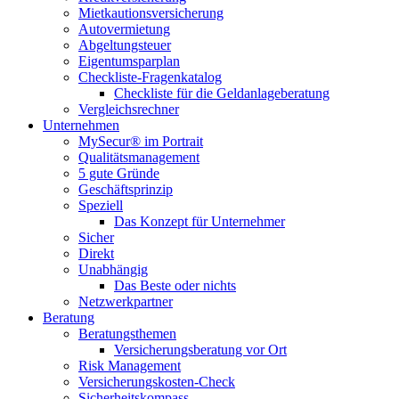
Mietkautionsversicherung
Autovermietung
Abgeltungsteuer
Eigentumsparplan
Checkliste-Fragenkatalog
Checkliste für die Geldanlageberatung
Vergleichsrechner
Unternehmen
MySecur® im Portrait
Qualitätsmanagement
5 gute Gründe
Geschäftsprinzip
Speziell
Das Konzept für Unternehmer
Sicher
Direkt
Unabhängig
Das Beste oder nichts
Netzwerkpartner
Beratung
Beratungsthemen
Versicherungsberatung vor Ort
Risk Management
Versicherungskosten-Check
Sicherheitskompass