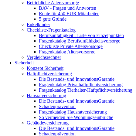
Betriebliche Altersvorsorge
BAV - Fragen und Antworten
Rente für 450 EUR Mitarbeiter
5 gute Gründe
Enkelkinder
Checkliste-Fragenkatalog
Berufsunfähigkeit - Liste von Einzelpunkten
Fragenkatalog Berufsunfähigkeitsvorsorge
Checkliste Private Altersvorsorge
Fragenkatalog Altersvorsorge
Vergleichsrechner
Sicherheit
Konzept Sicherheit
Haftpflichtversicherung
Die Bestands- und InnovationsGarantie
Fragenkatalog Privathaftpflichtversicherung
Fragenkatalog Tierhalter-Haftpflichtversicherung
Hausratversicherung
Die Bestands- und InnovationsGarantie
Schadenprävention
Fragenkatalog Hausratversicherung
So vermeiden Sie Wohnungseinbrüche
Gebäudeversicherung
Die Bestands- und InnovationsGarantie
Schadenprävention