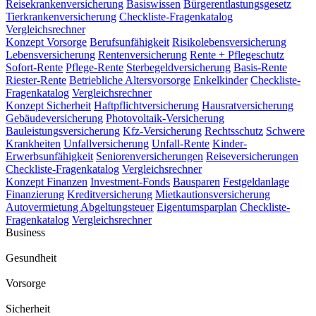
Reisekrankenversicherung
Basiswissen
Bürgerentlastungsgesetz
Tierkrankenversicherung
Checkliste-Fragenkatalog
Vergleichsrechner
Konzept Vorsorge
Berufsunfähigkeit
Risikolebensversicherung
Lebensversicherung
Rentenversicherung
Rente + Pflegeschutz
Sofort-Rente
Pflege-Rente
Sterbegeldversicherung
Basis-Rente
Riester-Rente
Betriebliche Altersvorsorge
Enkelkinder
Checkliste-
Fragenkatalog
Vergleichsrechner
Konzept Sicherheit
Haftpflichtversicherung
Hausratversicherung
Gebäudeversicherung
Photovoltaik-Versicherung
Bauleistungsversicherung
Kfz-Versicherung
Rechtsschutz
Schwere
Krankheiten
Unfallversicherung
Unfall-Rente
Kinder-
Erwerbsunfähigkeit
Seniorenversicherungen
Reiseversicherungen
Checkliste-Fragenkatalog
Vergleichsrechner
Konzept Finanzen
Investment-Fonds
Bausparen
Festgeldanlage
Finanzierung
Kreditversicherung
Mietkautionsversicherung
Autovermietung
Abgeltungsteuer
Eigentumsparplan
Checkliste-
Fragenkatalog
Vergleichsrechner
Business
Gesundheit
Vorsorge
Sicherheit