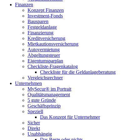
Finanzen
Konzept Finanzen
Investment-Fonds
Bausparen
Festgeldanlage
Finanzierung
Kreditversicherung
Mietkautionsversicherung
Autovermietung
Abgeltungsteuer
Eigentumsparplan
Checkliste-Fragenkatalog
Checkliste für die Geldanlageberatung
Vergleichsrechner
Unternehmen
MySecur® im Portrait
Qualitätsmanagement
5 gute Gründe
Geschäftsprinzip
Speziell
Das Konzept für Unternehmer
Sicher
Direkt
Unabhängig
Das Beste oder nichts