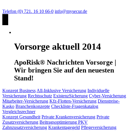
Telefon (0) 721. 16 10 66-0
info@mysecur.de
Vorsorge aktuell 2014
ApoRisk® Nachrichten Vorsorge |
Wir bringen Sie auf den neuesten
Stand!
Konzept Business
All-Inklusive Versicherung
Individuelle
Versicherung
Rechtsschutz
ExistenzSicherung
Cyber-Versicherung
Mitarbeiter-Versicherung
Kfz-Flotten-Versicherung
Dienstreise-
Kasko
Branchenkonzepte
Checkliste-Fragenkatalog
Vergleichsrechner
Konzept Gesundheit
Private Krankenversicherung
Private
Zusatzversicherung
Beitragsoptimierung PKV
Zahnzusatzversicherung
Krankentagegeld
Pflegeversicherung