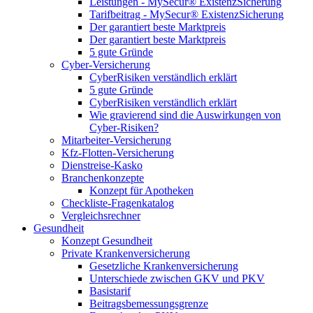
Leistungen - MySecur® ExistenzSicherung
Tarifbeitrag - MySecur® ExistenzSicherung
Der garantiert beste Marktpreis
Der garantiert beste Marktpreis
5 gute Gründe
Cyber-Versicherung
CyberRisiken verständlich erklärt
5 gute Gründe
CyberRisiken verständlich erklärt
Wie gravierend sind die Auswirkungen von
Cyber-Risiken?
Mitarbeiter-Versicherung
Kfz-Flotten-Versicherung
Dienstreise-Kasko
Branchenkonzepte
Konzept für Apotheken
Checkliste-Fragenkatalog
Vergleichsrechner
Gesundheit
Konzept Gesundheit
Private Krankenversicherung
Gesetzliche Krankenversicherung
Unterschiede zwischen GKV und PKV
Basistarif
Beitragsbemessungsgrenze